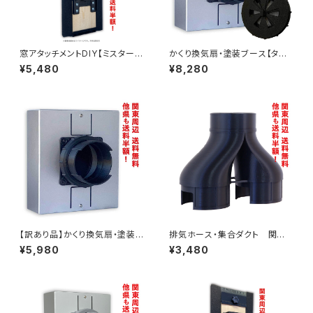
窓アタッチメントDIY【ミスターホ
かくり換気扇・塗装ブース【タミ
ビー塗装ブース版】関東周辺な
ヤ塗装ブース】通気フタセット／
¥5,480
¥8,280
ら送料無料！他県も半額！
関東周辺なら送料無料！他県も
半額！
【訳あり品】かくり換気扇・塗装ブ
排気ホース・集合ダクト 関東
ース【タミヤ塗装ブース】関東周
周辺なら送料無料 他県でも半
¥5,980
¥3,480
辺なら送料無料！他県も半額！
額!