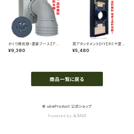
かくり換気扇・塗装ブース【アタ
窓アタッチメントDIY【タミヤ塗装
ッシュケース型 塗装ブース】通
ブース版】関東周辺なら送料無
¥9,380
¥5,480
気フタセット／関東周辺なら送
料！他県も半額！
料無料！他県も半額！
商品一覧に戻る
© ubeProduct 公式ショップ
Powered by