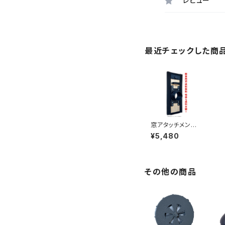
レビュー
最近チェックした商
窓アタッチメント
DIY【ミスターホ
¥5,480
ビー塗装ブース
版】関東周辺な
ら送料無料！他
県も半額！
その他の商品