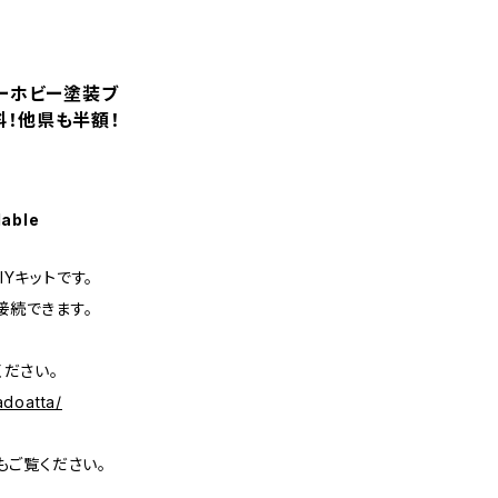
ターホビー塗装ブ
！他県も半額！
lable
Yキットです。
接続できます。
ください。
adoatta/
もご覧ください。